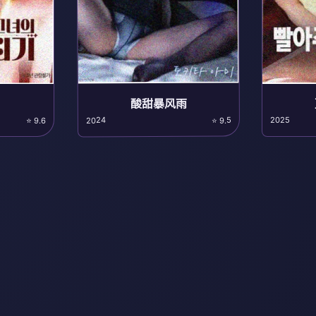
酸甜暴风雨
2025
2024
⭐ 9.5
⭐ 9.6