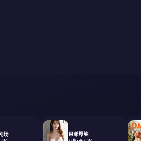
剧场
果漾爆笑
 2.4亿
28集 · 👁️ 2.0亿