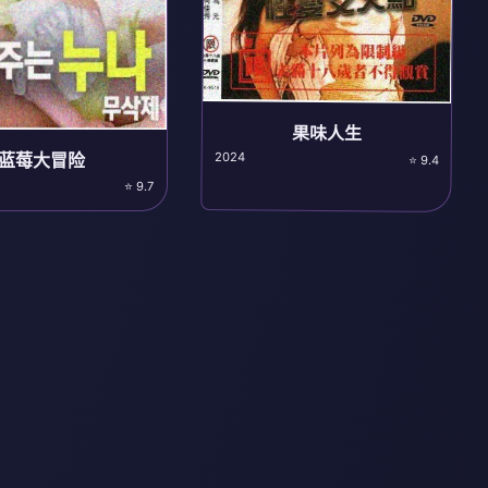
果味人生
蓝莓大冒险
2024
⭐ 9.4
⭐ 9.7