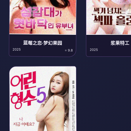
蓝莓之恋·梦幻果园
浆果特工
2025
2025
⭐ 9.8