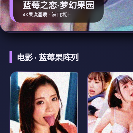
蓝莓之恋·梦幻果园
4K果漾画质 · 满口爆汁
电影 · 蓝莓果阵列