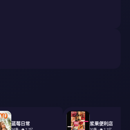
蓝莓日常
浆果便利店
36集 · 👁️ 2.7亿
30集 · 👁️ 2.2亿